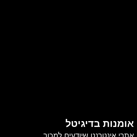
פנסיון לכלבים
: מתואר כמקום המעניק טיפול א
מודרניים וחצרות משחק מרווחות ומקורות, המב
בזמן שהותם.
שירותי אילוף
: כוללים מגוון פתרונות מותאמים
הפנסיון, אילוף ייעודי לכלבים תוקפניים, אילוף 
ופתרון בעיות התנהגות נפוצות (נביחות, חפירו
ואישית.
האתר נבנה באמצעות
אלמנטור
, המאפשר עיצוב
נעשה שימוש ב-
WP Rocket
לאופטימיזציה של 
חווית הגלישה של המשתמשים.
אומנות בדיגיטל
אתרי אינטרנט שיודעים למכור