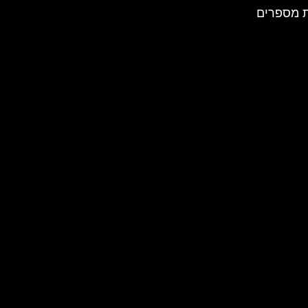
 מספרים
ה הדיגיטלית המרכזית של
י אילוף ופנסיון לכלבים.
משתמש מודרנית, ומטרתו
נות האיכותיים שהוא מציע
ומשקף את אהבתו ומסירותו