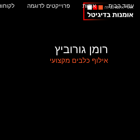
ילוג
עמוד הבית
אודות
פרוייקטים לדוגמה
לקוחות
תוכן
רומן גורוביץ
אילוף כלבים מקצועי
romandogs.co.il
האתר
משמש כפלטפורמ
רומן גורוביץ
, מאלף כלבים מקצועי המציע שירות
האתר משלב את מומחיותו של רומן עם חוויית 
לספק לבעלי כלבים מידע מקיף על מגוון הפתרו
לטיפול ואימון כלבים. עיצוב האתר חם ומזמין 
של רומן לעבודה עם כלבים.
האתר מציג בפרוטרוט את השירותים העיקריים: